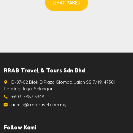
LIHAT PAKEJ
RRAB Travel & Tours Sdn Bhd
D-07-02 Blok D,Plaza Glomac, Jalan SS 7/19, 47301
place
Petaling Jaya, Selangor
+603-7887 3348
call
admin@rrabtravel.com.my
email
Follow Kami