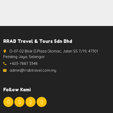
RRAB Travel & Tours Sdn Bhd
D-07-02 Blok D,Plaza Glomac, Jalan SS 7/19, 47301
place
Petaling Jaya, Selangor
+603-7887 3348
call
admin@rrabtravel.com.my
email
Follow Kami